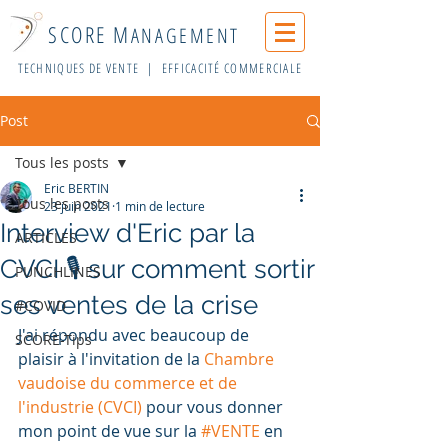
SCORE M
ANAGEMENT
TECHNIQUES DE VENTE | EFFICACITÉ COMMERCIALE
Post
Tous les posts
Eric BERTIN
Tous les posts
23 juin 2021
1 min de lecture
Interview d'Eric par la
ARTICLES
CVCI 🎙 sur comment sortir
PUNCHLINES
ses ventes de la crise
#COVID
J'ai répondu avec beaucoup de 
SCORE-Tips
plaisir à l'invitation de la 
Chambre 
vaudoise du commerce et de 
l'industrie (CVCI)
 pour vous donner 
mon point de vue sur la 
#VENTE
 en 