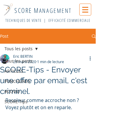
SCORE M
ANAGEMENT
TECHNIQUES DE VENTE | EFFICACITÉ COMMERCIALE
Post
Tous les posts
Eric BERTIN
Tous les posts
29 mars 2020
1 min de lecture
SCORE-Tips - Envoyer
ARTICLES
une offre par email, c'est
PUNCHLINES
criminel.
#COVID
Racoleur comme accroche non ? 
SCORE-Tips
Voyez plutôt et on en reparle.