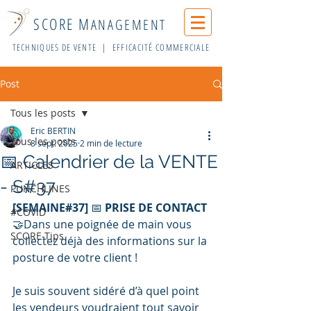
SCORE M
ANAGEMENT
TECHNIQUES DE VENTE | EFFICACITÉ COMMERCIALE
Post
Tous les posts
Eric BERTIN
Tous les posts
8 sept. 2025
2 min de lecture
📅 Calendrier de la VENTE
ARTICLES
- S#37
PUNCHLINES
[SEMAINE#37]
 📅
 PRISE DE CONTACT 
#COVID
🤝Dans une poignée de main vous 
SCORE-Tips
collectez déjà des informations sur la 
posture de votre client !
Je suis souvent sidéré d’à quel point 
les vendeurs voudraient tout savoir 