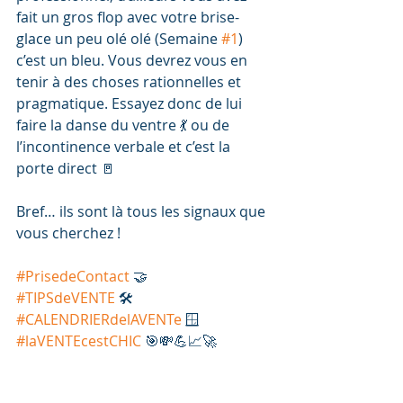
fait un gros flop avec votre brise-
glace un peu olé olé (Semaine 
#1
) 
c’est un bleu. Vous devrez vous en 
tenir à des choses rationnelles et 
pragmatique. Essayez donc de lui 
faire la danse du ventre 💃 ou de 
l’incontinence verbale et c’est la 
porte direct 🚪
Bref… ils sont là tous les signaux que 
vous cherchez !
#PrisedeContact
 🤝
#TIPSdeVENTE
 🛠️
#CALENDRIERdelAVENTe
 🪟
#laVENTEcestCHIC
 🎯💸💪📈🚀