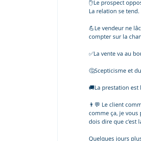
✋Le prospect oppose
La relation se tend.
💪Le vendeur ne lâc
compter sur la chan
✅La vente va au bou
🤔Scepticisme et dub
🚚La prestation est 
👨💬 Le client comme
comme ça, je vous p
dois dire que c’est 
Quelques jours plus