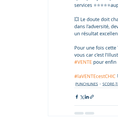
services ⭐⭐⭐⭐⭐aupr
💥 Le doute doit cha
dans l’adversité, de
un résultat excellent
Pour une fois cette
vous car c’est l’ill
#VENTE
 pour enfin 
#laVENTEcestCHIC
 
PUNCHLINES
SCORE-T