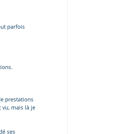
ut parfois 
tions.
de prestations 
vu, mais là je 
dé ses 