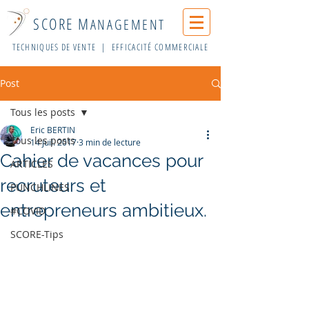
SCORE M
ANAGEMENT
TECHNIQUES DE VENTE | EFFICACITÉ COMMERCIALE
Post
Tous les posts
Eric BERTIN
Tous les posts
14 juil. 2017
3 min de lecture
Cahier de vacances pour
ARTICLES
recruteurs et
PUNCHLINES
entrepreneurs ambitieux.
#COVID
SCORE-Tips