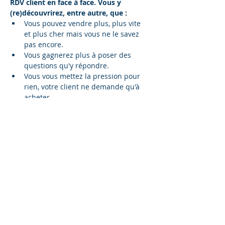
RDV client en face à face. Vous y 
(re)découvrirez, entre autre, que :
Vous pouvez vendre plus, plus vite 
et plus cher mais vous ne le savez 
pas encore.
Vous gagnerez plus à poser des 
questions qu'y répondre.
Vous vous mettez la pression pour 
rien, votre client ne demande qu'à 
acheter.
Rangez vos brochures, c'est inutile 
pour vendre et ça pollue.
Votre client n'a pas besoin de rabais, 
pourquoi lui en faire ?
En lire plus >
Partager cet événement