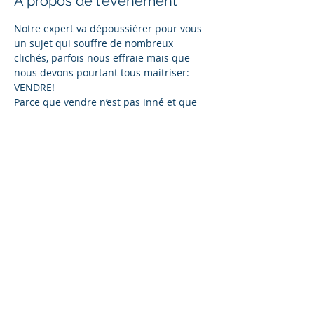
À propos de l'événement
Notre expert va dépoussiérer pour vous 
un sujet qui souffre de nombreux 
clichés, parfois nous effraie mais que 
nous devons pourtant tous maitriser: 
VENDRE!
Parce que vendre n’est pas inné et que 
cela nécessite, comme tout métier d’en 
maîtriser les codes et les techniques.
CHF 30 Membres Club RCE
CHF 40 Non membres. Payable sur place 
Partager cet événement