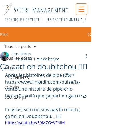
SCORE M
ANAGEMENT
TECHNIQUES DE VENTE | EFFICACITÉ COMMERCIALE
Post
Tous les posts
Eric BERTIN
Tous les posts
9 mars 2021
1 min de lecture
Ça part en doubitchou 🤦‍♂️
ARTICLES
Après les histoires de pipe (😉👉
PUNCHLINES
https://www.linkedin.com/pulse/la-
#COVID
vente-une-histoire-de-pipe-eric-
bertin/) , voilà que ça part en gatro 🤔
SCORE-Tips
En gros, si tu ne suis pas la recette, 
ça fini en Doubitchou... 🤷‍♂️
https://youtu.be/59MZGYVFnIM