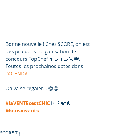
Bonne nouvelle ! Chez SCORE, on est 
des pro dans l'organisation de 
concours TopChef 👩‍🍳👨‍🍳🔪🍽. 
Toutes les prochaines dates dans 
l'AGENDA
.
On va se régaler... 😋😊 
#laVENTEcestCHIC
 📈💪💸🎯
#bonsvivants
SCORE-Tips